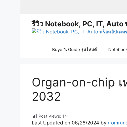
Skip
to
content
รีวิว Notebook, PC, IT, Auto 
Buyer’s Guide รุ่นไหนดี
Notebook 
Organ-on-chip เ
2032
Post Views:
141
Last Updated on 06/26/2024 by
rromrun