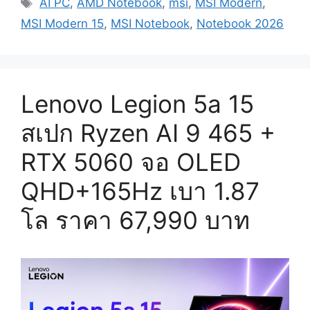
Tags
AI PC
,
AMD Notebook
,
msi
,
MSI Modern
,
MSI Modern 15
,
MSI Notebook
,
Notebook 2026
Lenovo Legion 5a 15
สเปก Ryzen AI 9 465 +
RTX 5060 จอ OLED
QHD+165Hz เบา 1.87
โล ราคา 67,990 บาท