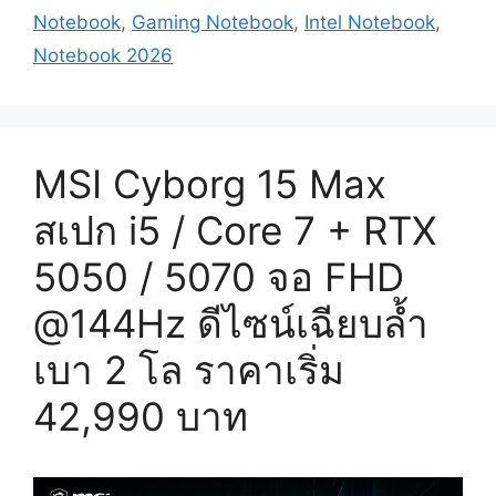
Core
Notebook
,
Gaming Notebook
,
Intel Notebook
,
5
Notebook 2026
/
Core
7
+
MSI Cyborg 15 Max
RTX
5050
สเปก i5 / Core 7 + RTX
/
5060
5050 / 5070 จอ FHD
จอ
@144Hz ดีไซน์เฉียบล้ำ
FHD+
@120Hz
เบา 2 โล ราคาเริ่ม
ตัว
แรง
42,990 บาท
Gaming
ราคา
เริ่ม