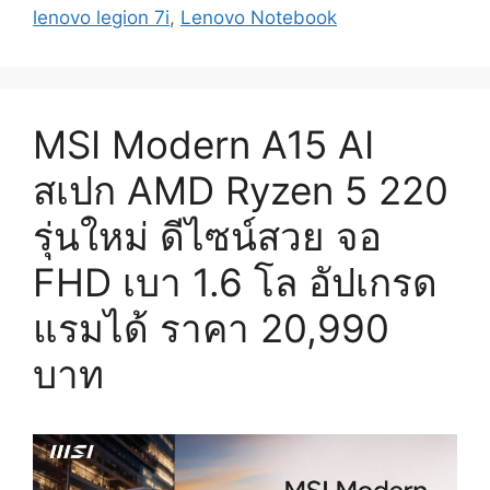
Ultra
lenovo legion 7i
,
Lenovo Notebook
9
290HX
Plus
+
MSI Modern A15 AI
RTX
5060
สเปก AMD Ryzen 5 220
/
รุ่นใหม่ ดีไซน์สวย จอ
5070
จอ
FHD เบา 1.6 โล อัปเกรด
16″
OLED
แรมได้ ราคา 20,990
2.5K@240Hz
บาท
เริ่ม
89,990
บาท