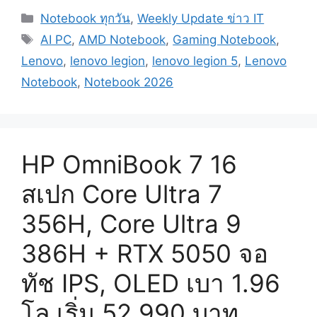
Categories
Notebook ทุกวัน
,
Weekly Update ข่าว IT
Tags
AI PC
,
AMD Notebook
,
Gaming Notebook
,
Lenovo
,
lenovo legion
,
lenovo legion 5
,
Lenovo
Notebook
,
Notebook 2026
HP OmniBook 7 16
สเปก Core Ultra 7
356H, Core Ultra 9
386H + RTX 5050 จอ
ทัช IPS, OLED เบา 1.96
โล เริ่ม 52,990 บาท