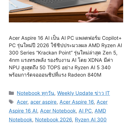
Acer Aspire 16 AI เป็น AI PC แพลตฟอร์ม Copilot+
PC รุ่นใหม่ปี 2026 ใช้ชิปประมวลผล AMD Ryzen AI
300 Series “Krackan Point” รุ่นใหม่ล่าสุด Zen 5,
4nm แรงทรงพลัง รองรับงาน AI โดย XDNA มีค่า
NPU สูงสุดถึง 50 TOPS อย่าง Ryzen AI 5 340
พร้อมการ์ดจอออนชิปที่แรง Radeon 840M
Categories
Notebook ทุกวัน
,
Weekly Update ข่าว IT
Tags
Acer
,
acer aspire
,
Acer Aspire 16
,
Acer
Aspire 16 AI
,
Acer Notebook
,
AI PC
,
AMD
Notebook
,
Notebook 2026
,
Ryzen AI 300