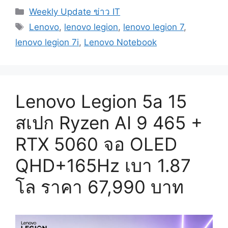
7i
Categories
Weekly Update ข่าว IT
สเปก
Tags
Core
Lenovo
,
lenovo legion
,
lenovo legion 7
,
Ultra
lenovo legion 7i
,
Lenovo Notebook
9
290HX
Plus
+
Lenovo Legion 5a 15
RTX
5060
สเปก Ryzen AI 9 465 +
/
RTX 5060 จอ OLED
5070
จอ
QHD+165Hz เบา 1.87
16″
OLED
โล ราคา 67,990 บาท
2.5K@240Hz
เริ่ม
89,990