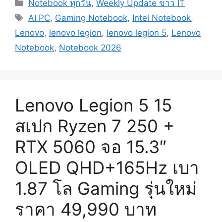
Categories
Notebook ทุกวัน
,
Weekly Update ข่าว IT
Tags
AI PC
,
Gaming Notebook
,
Intel Notebook
,
Lenovo
,
lenovo legion
,
lenovo legion 5
,
Lenovo
Notebook
,
Notebook 2026
Lenovo Legion 5 15
สเปก Ryzen 7 250 +
RTX 5060 จอ 15.3″
OLED QHD+165Hz เบา
1.87 โล Gaming รุ่นใหม่
ราคา 49,990 บาท