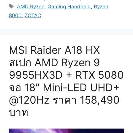
Tags
AMD
AMD Ryzen
,
Gaming Handheld
,
Ryzen
Ryzen
8000
,
ZOTAC
7
8840U
จอ
7″
MSI Raider A18 HX
OLED
อีก
สเปก AMD Ryzen 9
หนึ่ง
9955HX3D + RTX 5080
Gaming
Handheld
จอ 18″ Mini-LED UHD+
ราคา
26,990
@120Hz ราคา 158,490
บาท
บาท