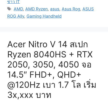
ข่าว IT
Tags
AMD
,
AMD Ryzen
,
asus
,
Asus Rog
,
ASUS
ROG Ally
,
Gaming Handheld
Acer Nitro V 14 สเปก
Ryzen 8040HS + RTX
2050, 3050, 4050 จอ
14.5″ FHD+, QHD+
@120Hz เบา 1.7 โล เริ่ม
3x,xxx บาท