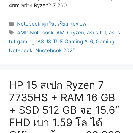
4nm อย่าง Ryzen™ 7 260
Categories
Notebook ทุกวัน
,
เรียล Review
Tags
AMD Notebook
,
AMD Ryzen
,
asus tuf
,
asus
tuf gaming
,
ASUS TUF Gaming A16
,
Gaming
Notebook
,
Nnotebook 2025
HP 15 สเปก Ryzen 7
7735HS + RAM 16 GB
+ SSD 512 GB จอ 15.6″
FHD เบา 1.59 โล ได้