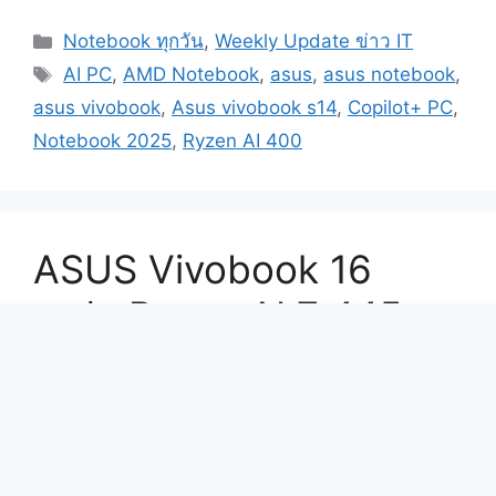
Categories
Notebook ทุกวัน
,
Weekly Update ข่าว IT
Tags
AI PC
,
AMD Notebook
,
asus
,
asus notebook
,
asus vivobook
,
Asus vivobook s14
,
Copilot+ PC
,
Notebook 2025
,
Ryzen AI 400
ASUS Vivobook 16
สเปก Ryzen AI 7 445 +
RAM 16GB + SSD
512GB จอ FHD+เบา
1.88 โล AI PC ราคาดี