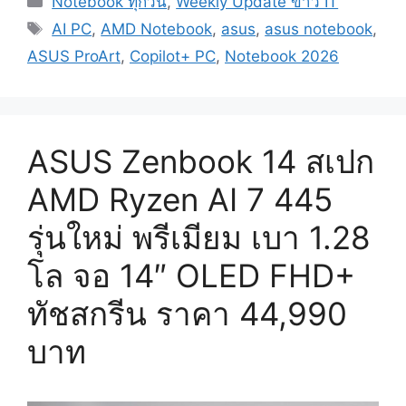
Notebook ทุกวัน
,
Weekly Update ข่าว IT
สเปก
Tags
Ryzen
AI PC
,
AMD Notebook
,
asus
,
asus notebook
,
AI
ASUS ProArt
,
Copilot+ PC
,
Notebook 2026
MAX+
388
+
Radeon
ASUS Zenbook 14 สเปก
8060S
แรง
AMD Ryzen AI 7 445
ล้ำ
รุ่นใหม่ พรีเมียม เบา 1.28
จอ
OLED
โล จอ 14″ OLED FHD+
3K
พับ
ทัชสกรีน ราคา 44,990
ได้
บาท
360
มี
ปากกา