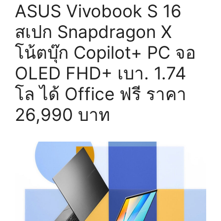
ASUS Vivobook S 16
/
RTX
สเปก Snapdragon X
5080
ดี
โน้ตบุ๊ก Copilot+ PC จอ
เบา
OLED FHD+ เบา. 1.74
1.95
โล
โล ได้ Office ฟรี ราคา
จอ
OLED
26,990 บาท
2.5K@240Hz
เริ่ม
139,990
บาท