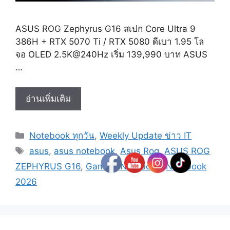
ASUS ROG Zephyrus G16 สเปก Core Ultra 9
386H + RTX 5070 Ti / RTX 5080 ดีเบา 1.95 โล
จอ OLED 2.5K@240Hz เริ่ม 139,990 บาท ASUS
…
ROG
อ่านเพิ่มเติม
Zephyrus
G16 สเปก
Categories
Notebook ทุกวัน
,
Weekly Update ข่าว IT
Core
Tags
Ultra
asus
,
asus notebook
,
Asus Rog
,
ASUS ROG
9
ZEPHYRUS G16
,
Gaming Notebook
,
Notebook
386H
2026
+
RTX
5070
Ti