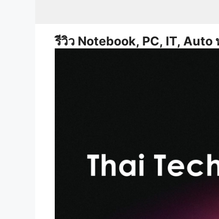
Skip
to
content
รีวิว Notebook, PC, IT, Auto 