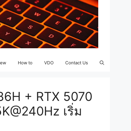
iew
How to
VDO
Contact Us
386H + RTX 5070
5K@240Hz เริ่ม