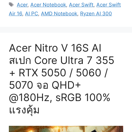
Tags
Acer
,
Acer Notebook
,
Acer Swift
,
Acer Swift
Air 16
,
AI PC
,
AMD Notebook
,
Ryzen AI 300
Acer Nitro V 16S AI
สเปก Core Ultra 7 355
+ RTX 5050 / 5060 /
5070 จอ QHD+
@180Hz, sRGB 100%
แรงคุ้ม