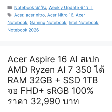
Categories
Notebook ทุกวัน
,
Weekly Update ข่าว IT
Tags
Acer
,
acer nitro
,
Acer Nitro 16
,
Acer
Notebook
,
Gaming Notebook
,
Intel Notebook
,
Notebook 2026
Acer Aspire 16 AI สเปก
AMD Ryzen AI 7 350 ได้
RAM 32GB + SSD 1TB
จอ FHD+ sRGB 100%
ราคา 32,990 บาท