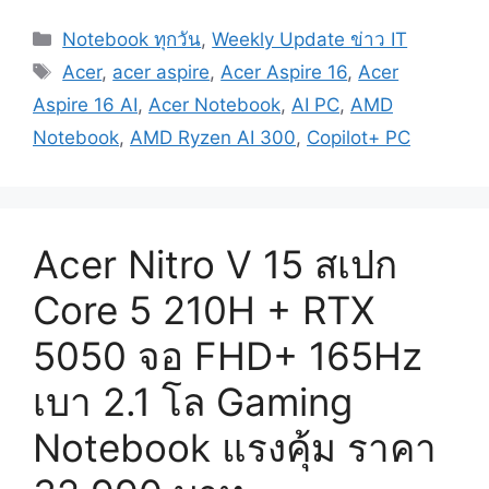
Categories
Notebook ทุกวัน
,
Weekly Update ข่าว IT
Tags
Acer
,
acer aspire
,
Acer Aspire 16
,
Acer
Aspire 16 AI
,
Acer Notebook
,
AI PC
,
AMD
Notebook
,
AMD Ryzen AI 300
,
Copilot+ PC
Acer Nitro V 15 สเปก
Core 5 210H + RTX
5050 จอ FHD+ 165Hz
เบา 2.1 โล Gaming
Notebook แรงคุ้ม ราคา