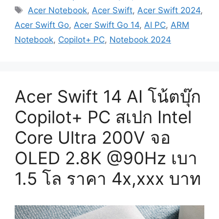
Tags
Acer Notebook
,
Acer Swift
,
Acer Swift 2024
,
Acer Swift Go
,
Acer Swift Go 14
,
AI PC
,
ARM
Notebook
,
Copilot+ PC
,
Notebook 2024
Acer Swift 14 AI โน้ตบุ๊ก
Copilot+ PC สเปก Intel
Core Ultra 200V จอ
OLED 2.8K @90Hz เบา
1.5 โล ราคา 4x,xxx บาท