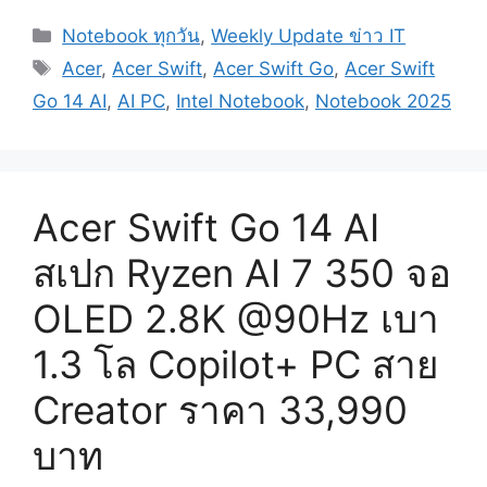
Categories
Notebook ทุกวัน
,
Weekly Update ข่าว IT
Tags
Acer
,
Acer Swift
,
Acer Swift Go
,
Acer Swift
Go 14 AI
,
AI PC
,
Intel Notebook
,
Notebook 2025
Acer Swift Go 14 AI
สเปก Ryzen AI 7 350 จอ
OLED 2.8K @90Hz เบา
1.3 โล Copilot+ PC สาย
Creator ราคา 33,990
บาท