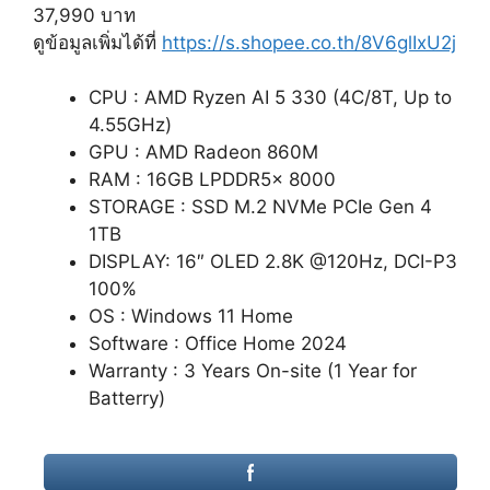
37,990 บาท
ดูข้อมูลเพิ่มได้ที่
https://s.shopee.co.th/8V6glIxU2j
CPU : AMD Ryzen AI 5 330 (4C/8T, Up to
4.55GHz)
GPU : AMD Radeon 860M
RAM : 16GB LPDDR5x 8000
STORAGE : SSD M.2 NVMe PCIe Gen 4
1TB
DISPLAY: 16″ OLED 2.8K @120Hz, DCI-P3
100%
OS : Windows 11 Home
Software : Office Home 2024
Warranty : 3 Years On-site (1 Year for
Batterry)