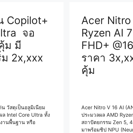
็น Copilot+
Acer Nitro
ltra จอ
Ryzen AI 
้ม มี
FHD+ @16
่ม 2x,xxx
ราคา 3x,x
คุ้ม
น วัสดุเป็นอลูมิเนียม
Acer Nitro V 16 AI (A
Intel Core Ultra ทั้ง
ประมวลผล AMD Ryzen 
้งานพื้นฐาน หรือ
สถาปัตยกรรม Zen 5, 4
มาพร้อมชิป NPU (Neur