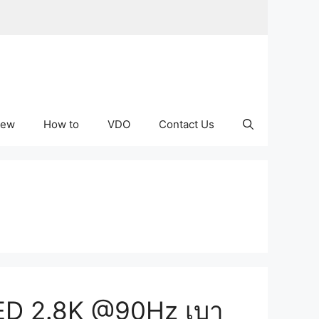
iew
How to
VDO
Contact Us
LED 2.8K @90Hz เบา