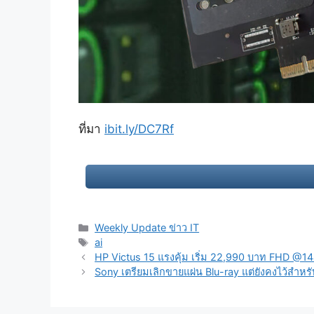
ที่มา
ibit.ly/DC7Rf
Categories
Weekly Update ข่าว IT
Tags
ai
Post
HP Victus 15 แรงคุ้ม เริ่ม 22,990 บาท FHD 
navigation
Sony เตรียมเลิกขายแผ่น Blu-ray แต่ยังคงไว้สำหร