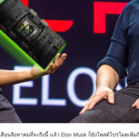
ในเดือนสิงหาคมที่จะถึงนี้ แล้ว Elon Musk ก็ยังโพสต์โปรโมตเพิ่ม