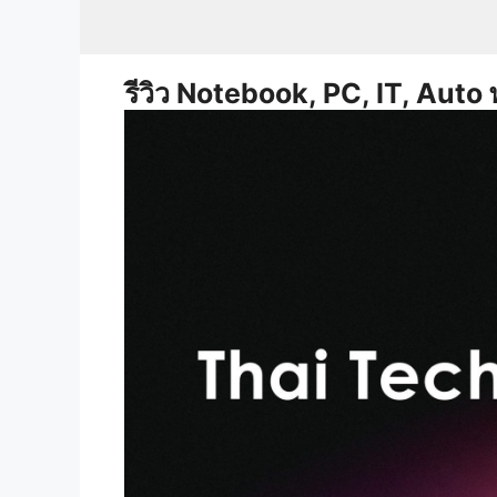
Skip
to
content
รีวิว Notebook, PC, IT, Auto 