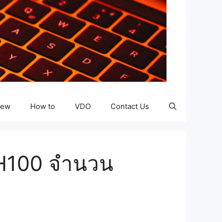
iew
How to
VDO
Contact Us
 H100 จำนวน