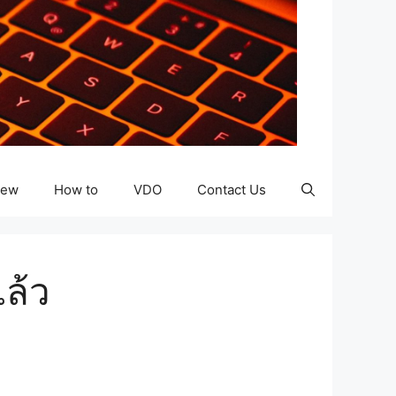
iew
How to
VDO
Contact Us
ล้ว