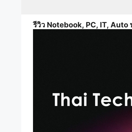
Skip
to
content
รีวิว Notebook, PC, IT, Auto 