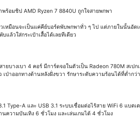
ได้ มาพร้อมชิป AMD Ryzen 7 8840U ถูกใจสายพกพา
ล้วเหมือนจะเป็นแค่คีย์บอร์ดพับพกพาทั่ว ๆ ไป แต่ภายในนั้นอัด
พับแล้วใส่กระเป๋าเสื้อได้เลยทีเดียว
น้ตบุ๊กสายบางเบา 4 คอร์ มีการ์ดจอในตัวเป็น Radeon 780M สเปก
เป่าออกทางด้านหลังฝั่งขวา รักษาระดับความร้อนได้ที่ต่ำกว่
 3.1 Type-A และ USB 3.1 ระบบเชื่อมต่อไร้สาย WiFi 6 แบตเตอ
านความบันเทิง 6 ชั่วโมง และเล่นเกมได้ 4 ชั่วโมง