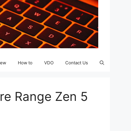
iew
How to
VDO
Contact Us
ire Range Zen 5