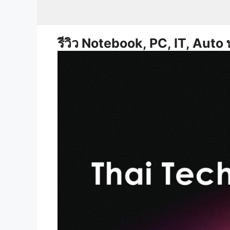
Skip
to
content
รีวิว Notebook, PC, IT, Auto 