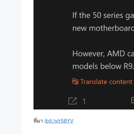
ที่มา
ibit.ly/r58YV