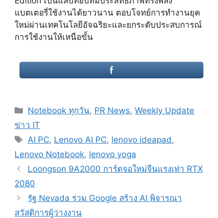
Edition เป็นแล็ปท็อปที่มีประสิทธิภาพทรงพลัง
แบตเตอรี่ใช้งานได้ยาวนาน ตอบโจทย์การทำงานยุค
ใหม่ผ่านเทคโนโลยีอัจฉริยะและยกระดับประสบการณ์
การใช้งานให้เหนือขั้น
Categories
Notebook ทุกวัน
,
PR News
,
Weekly Update
ข่าว IT
Tags
AI PC
,
Lenovo AI PC
,
lenovo ideapad
,
Lenovo Notebook
,
lenovo yoga
Post
Loongson 9A2000 การ์ดจอใหม่จีนแรงเท่า RTX
navigation
2080
รัฐ Nevada ร่วม Google สร้าง AI พิจารณา
สวัสดิการผู้ว่างงาน