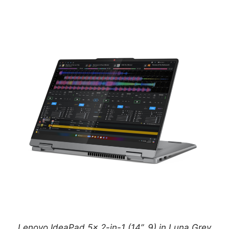
Lenovo IdeaPad 5x 2-in-1 (14”, 9) in Luna Grey