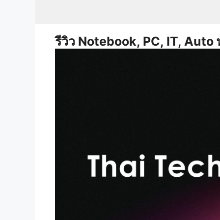
Skip
to
content
รีวิว Notebook, PC, IT, Auto 