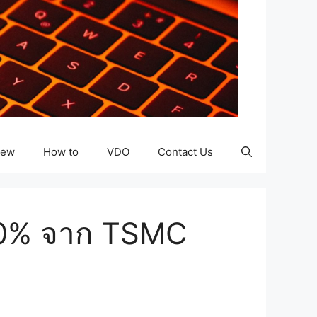
iew
How to
VDO
Contact Us
 40% จาก TSMC