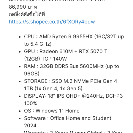
86,990 บาท
กดลิ้งค์สั่งซื้อได้ที่
https://s.shopee.co.th/6fXORy4bdw
CPU : AMD Ryzen 9 9955HX (16C/32T up
to 5.4 GHz)
GPU : Radeon 610M + RTX 5070 Ti
(12GB) TGP 140W
RAM : 32GB DDR5 Bus 5600MHz (up to
96GB)
STORAGE : SSD M.2 NVMe PCIe Gen 4
1TB (1x Gen 4, 1x Gen 5)
DISPLAY: 18″ IPS QHD+ @240Hz, DCI-P3
100%
OS : Windows 11 Home
Software : Office Home and Student
2024