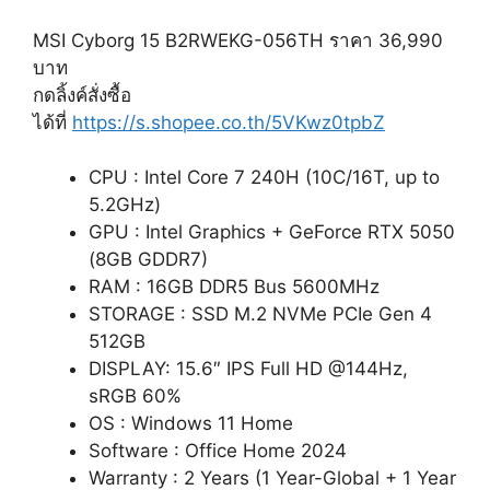
MSI Cyborg 15 B2RWEKG-056TH ราคา 36,990
บาท
กดลิ้งค์สั่งซื้อ
ได้ที่
https://s.shopee.co.th/5VKwz0tpbZ
CPU : Intel Core 7 240H (10C/16T, up to
5.2GHz)
GPU : Intel Graphics + GeForce RTX 5050
(8GB GDDR7)
RAM : 16GB DDR5 Bus 5600MHz
STORAGE : SSD M.2 NVMe PCIe Gen 4
512GB
DISPLAY: 15.6″ IPS Full HD @144Hz,
sRGB 60%
OS : Windows 11 Home
Software : Office Home 2024
Warranty : 2 Years (1 Year-Global + 1 Year