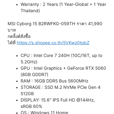
Warranty : 2 Years (1 Year-Global + 1 Year
Thailand)
MSI Cyborg 15 B2RWFKG-059TH ราคา 41,990
บาท
กดลิ้งค์สั่งซื้อ
ได้ที่
https://s.shopee.co.th/5VKwz0tpbZ
CPU : Intel Core 7 240H (10C/16T, up to
5.2GHz)
GPU : Intel Graphics + GeForce RTX 5060
(8GB GDDR7)
RAM : 16GB DDR5 Bus 5600MHz
STORAGE : SSD M.2 NVMe PCIe Gen 4
512GB
DISPLAY: 15.6″ IPS Full HD @144Hz,
sRGB 60%
OS : Windows 11 Home