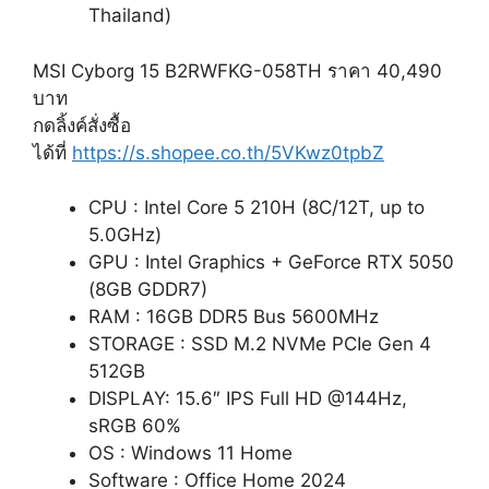
Thailand)
MSI Cyborg 15 B2RWFKG-058TH ราคา 40,490
บาท
กดลิ้งค์สั่งซื้อ
ได้ที่
https://s.shopee.co.th/5VKwz0tpbZ
CPU : Intel Core 5 210H (8C/12T, up to
5.0GHz)
GPU : Intel Graphics + GeForce RTX 5050
(8GB GDDR7)
RAM : 16GB DDR5 Bus 5600MHz
STORAGE : SSD M.2 NVMe PCIe Gen 4
512GB
DISPLAY: 15.6″ IPS Full HD @144Hz,
sRGB 60%
OS : Windows 11 Home
Software : Office Home 2024