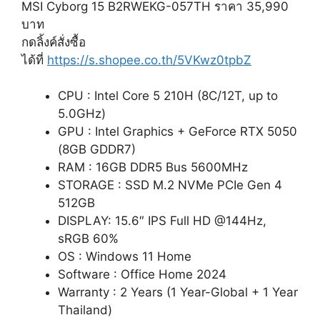
MSI Cyborg 15 B2RWEKG-057TH ราคา 35,990
บาท
กดลิ้งค์สั่งซื้อ
ได้ที่
https://s.shopee.co.th/5VKwz0tpbZ
CPU : Intel Core 5 210H (8C/12T, up to
5.0GHz)
GPU : Intel Graphics + GeForce RTX 5050
(8GB GDDR7)
RAM : 16GB DDR5 Bus 5600MHz
STORAGE : SSD M.2 NVMe PCIe Gen 4
512GB
DISPLAY: 15.6″ IPS Full HD @144Hz,
sRGB 60%
OS : Windows 11 Home
Software : Office Home 2024
Warranty : 2 Years (1 Year-Global + 1 Year
Thailand)