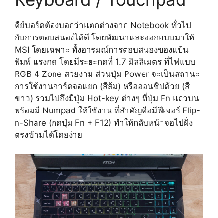
คีย์บอร์ดต้องบอกว่าแตกต่างจาก Notebook ทั่วไป
กับการตอบสนองได้ดี โดยพัฒนาและออกแบบมาให้
MSI โดยเฉพาะ ทั้งอารมณ์การตอบสนองของแป้น
พิมพ์ แรงกด โดยมีระยะกดที่ 1.7 มิลลิเมตร ที่ไฟแบบ
RGB 4 Zone สวยงาม ส่วนปุ่ม Power จะเป็นสถานะ
การใช้งานการ์ดจอแยก (สีส้ม) หรือออนชิปด้วย (สี
ขาว) รวมไปถึงมีปุ่ม Hot-key ต่างๆ ที่ปุ่ม Fn แถวบน
พร้อมมี Numpad ให้ใช้งาน ที่สำคัญคือมีฟีเจอร์ Flip-
n-Share (กดปุ่ม Fn + F12) ทำให้กลับหน้าจอไปฝั่ง
ตรงข้ามได้โดยง่าย