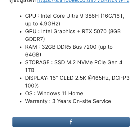
ดูข้อมูลได้ที่
https://s.shopee.co.th/7VDKNcVWYz
CPU : Intel Core Ultra 9 386H (16C/16T,
up to 4.9GHz)
GPU : Intel Graphics + RTX 5070 (8GB
GDDR7)
RAM : 32GB DDR5 Bus 7200 (up to
64GB)
STORAGE : SSD M.2 NVMe PCIe Gen 4
1TB
DISPLAY: 16″ OLED 2.5K @165Hz, DCI-P3
100%
OS : Windows 11 Home
Warranty : 3 Years On-site Service