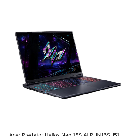
Acer Predator Helios Neo 16S AI PHN16S-I51-