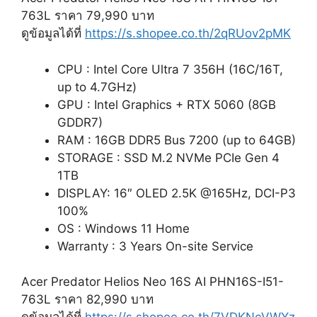
763L ราคา 79,990 บาท
ดูข้อมูลได้ที่
https://s.shopee.co.th/2qRUov2pMK
CPU : Intel Core Ultra 7 356H (16C/16T,
up to 4.7GHz)
GPU : Intel Graphics + RTX 5060 (8GB
GDDR7)
RAM : 16GB DDR5 Bus 7200 (up to 64GB)
STORAGE : SSD M.2 NVMe PCIe Gen 4
1TB
DISPLAY: 16″ OLED 2.5K @165Hz, DCI-P3
100%
OS : Windows 11 Home
Warranty : 3 Years On-site Service
Acer Predator Helios Neo 16S AI PHN16S-I51-
763L ราคา 82,990 บาท