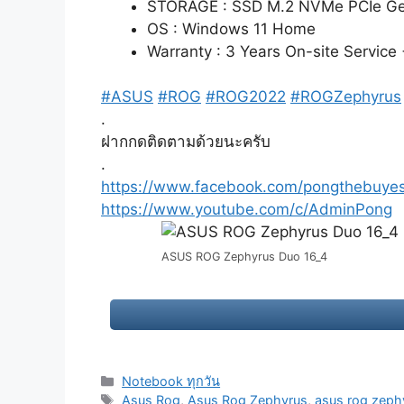
STORAGE : SSD M.2 NVMe PCIe Ge
OS : Windows 11 Home
Warranty : 3 Years On-site Service 
#ASUS
#ROG
#ROG2022
#ROGZephyrus
.
ฝากกดติดตามด้วยนะครับ
.
https://www.facebook.com/pongthebuye
https://www.youtube.com/c/AdminPong
ASUS ROG Zephyrus Duo 16_4
Categories
Notebook ทุกวัน
Tags
Asus Rog
,
Asus Rog Zephyrus
,
asus rog zeph