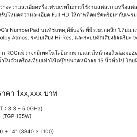
ว่างความละเอียดหรือเฟรมเรทในการใช้งานแต่ละเกมหรือแต่ล
รับโหมดความละเอียด Full HD ให้ภาพที่คมชัดพร้อมๆกับเฟรมเ
ี ROG’s NumberPad บนทัชแพด,คีย์บอร์ดที่มีระยะกดลึก 1.7ม
Dolby Atmos, ระบบเสียง Hi-Res, และระบบตัดเสียงอัจฉริยะ 
22 จาก ROGแม้ว่าจะมีเทคโนโลยีมากมายและมีหน้าจอถึงสองจอZe
นิ้วในตัวเครื่องเทียบเท่าโน้ตบุ๊กขนาดหน้าจอ 15 นิ้วทั่วไป โดย
าคา 1xx,xxx บาท
 : 3.3 – 5.0GHz)
i (TGP 165W)
) + 14″ (3840 x 1100)