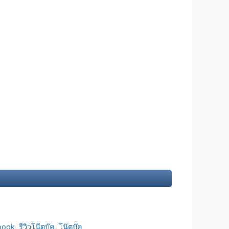
ebook
,
รีวิวโน๊ตบุ๊ค
,
โน๊ตบุ๊ค