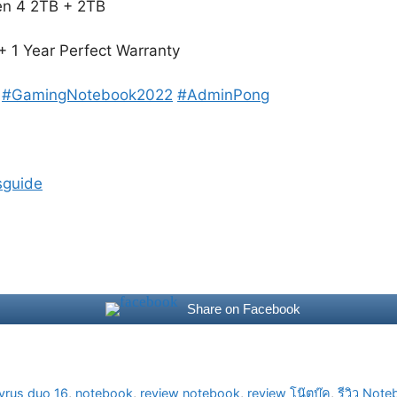
n 4 2TB + 2TB
+ 1 Year Perfect Warranty
#GamingNotebook2022
#AdminPong
sguide
Share on Facebook
yrus duo 16
,
notebook
,
review notebook
,
review โน๊ตบุ๊ค
,
รีวิว Not