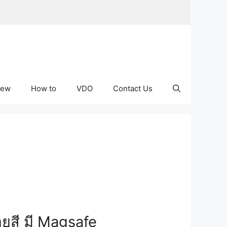
iew
How to
VDO
Contact Us
ายสี มี Magsafe