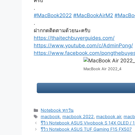
ครับ
.
#MacBook2022
#MacBookAirM2
#MacBo
.
ฝากกดติดตามด้วยนะครับ
https://thaitechbuyerguides.com/
https://www.youtube.com/c/AdminPong/
https://www.facebook.com/pongthebuyes
MacBook Air 2022_4
Categories
Notebook ทุกวัน
Tags
macbook
,
macbook 2022
,
macbook air
,
macb
Post
รีวิว Notebook ASUS Vivobook S 14X OLED / 1
navigation
รีวิว Notebook ASUS TUF Gaming F15 FX507