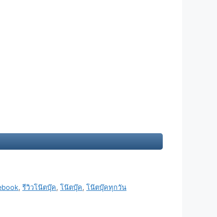
tebook
,
รีวิวโน๊ตบุ๊ค
,
โน๊ตบุ๊ค
,
โน๊ตบุ๊คทุกวัน