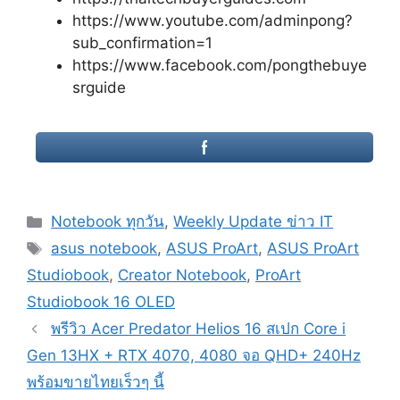
https://www.youtube.com/adminpong?
sub_confirmation=1
https://www.facebook.com/pongthebuye
srguide
Categories
Notebook ทุกวัน
,
Weekly Update ข่าว IT
Tags
asus notebook
,
ASUS ProArt
,
ASUS ProArt
Studiobook
,
Creator Notebook
,
ProArt
Studiobook 16 OLED
Post
พรีวิว Acer Predator Helios 16 สเปก Core i
navigation
Gen 13HX + RTX 4070, 4080 จอ QHD+ 240Hz
พร้อมขายไทยเร็วๆ นี้