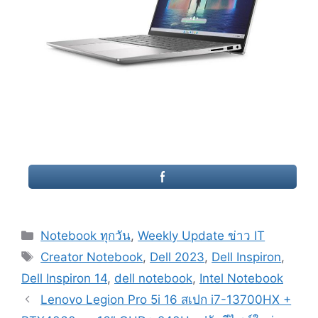
Categories
Notebook ทุกวัน
,
Weekly Update ข่าว IT
Tags
Creator Notebook
,
Dell 2023
,
Dell Inspiron
,
Dell Inspiron 14
,
dell notebook
,
Intel Notebook
Post
Lenovo Legion Pro 5i 16 สเปก i7-13700HX +
navigation