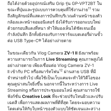
ถือได้ง่ายด้วยอุปกรณ์เสริม Grip รุ่น GP-VPT2BT ใน
11
ขณะที่ปุ่มและรูปแบบการควบคุมที่ใช้งานง่าย
รวม
ถึงสัญลักษณ์ที่แสดงการบันทึกบริเวณด้านหน้าของตัว
กล้องและหน้าจอมอนิเตอร์ ยังได้รับการออกแบบใหม่
ด้วยกรอบสีแดงที่หนา ทำให้มองเห็นได้ชัดเจนเมื่อ
กำลังบันทึก อีกทั้งยังรองรับการชาร์จแบตเตอรี่ผ่านขั้ว
ต่อ USB Type-C® ได้อย่างง่ายดาย
ในขณะเดียวกัน Vlog Camera
ZV-1 II
ยังมาพร้อม
ความสามารถในการ
Live Streaming
คุณภาพสูงได้
อย่างง่ายดาย เพียงเชื่อมต่อ Vlog Camera ZV-1
12
II เข้ากับ PC หรือสมาร์ทโฟน
ผ่านสาย USB ที่มี
จำหน่ายทั่วไป เพื่อใช้เป็นเว็บแคมจะทำให้วิดีโอของ
คุณดูน่าสนใจยิ่งขึ้น นอกจากนี้ในระหว่างการ Live
Streaming หรือการประชุมออนไลน์ คุณสามารถใช้
ฟังก์ชั่น
Creative Look
ที่จะช่วยปรับโทนผิวและปรับ
เฉดสี เพื่อการแสดงผลภาพที่ดีที่สุด โดยจะมอบความ
โดดเด่นให้กับใบหน้าของตัวแบบให้ชัดเจนและสว่าง