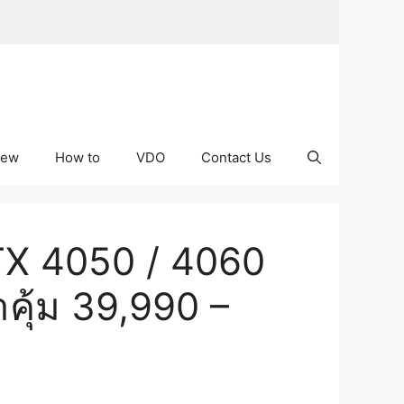
iew
How to
VDO
Contact Us
TX 4050 / 4060
ุ้ม 39,990 –