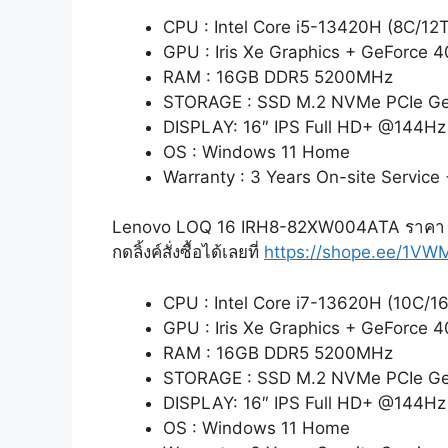
CPU : Intel Core i5-13420H (8C/12T
GPU : Iris Xe Graphics + GeForce
RAM : 16GB DDR5 5200MHz
STORAGE : SSD M.2 NVMe PCIe G
DISPLAY: 16″ IPS Full HD+ @144Hz
OS : Windows 11 Home
Warranty : 3 Years On-site Service
Lenovo LOQ 16 IRH8-82XW004ATA ราคา
กดลิ้งค์สั่งซื้อได้เลยที่
https://shope.ee/1V
CPU : Intel Core i7-13620H (10C/16
GPU : Iris Xe Graphics + GeForce
RAM : 16GB DDR5 5200MHz
STORAGE : SSD M.2 NVMe PCIe G
DISPLAY: 16″ IPS Full HD+ @144Hz
OS : Windows 11 Home