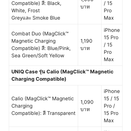
Compatible) สี: Black,
/ 15
บาท
White, Frost
Pro
Greyและ
Smoke Blue
Max
iPhone
Combat Duo (MagClick™
15 Pro
Magnetic Charging
1,190
/ 15
Compatible) สี: Blue/Pink,
บาท
Pro
Sea Green/Soft Yellow
Max
UNIQ Case รุ่น
Calio (MagClick™ Magnetic
Charging Compatible)
iPhone
Calio (MagClick™ Magnetic
15 / 15
1,090
Charging
Pro /
บาท
Compatible):
สี Transparent
15 Pro
Max