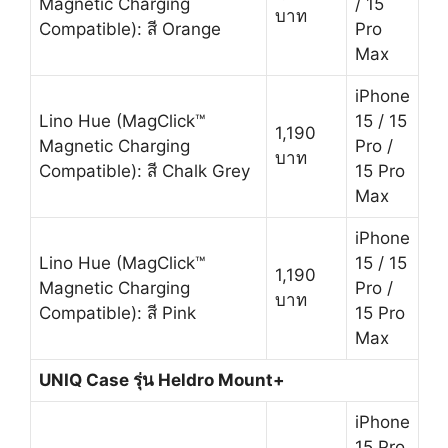
Magnetic Charging
/ 15
บาท
Compatible): สี Orange
Pro
Max
iPhone
Lino Hue (MagClick™
15 / 15
1,190
Magnetic Charging
Pro /
บาท
Compatible): สี Chalk Grey
15 Pro
Max
iPhone
Lino Hue (MagClick™
15 / 15
1,190
Magnetic Charging
Pro /
บาท
Compatible): สี Pink
15 Pro
Max
UNIQ Case รุ่น
Heldro Mount+
iPhone
15 Pro