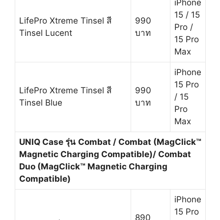
iPhone
15 / 15
LifePro Xtreme Tinsel สี
990
Pro /
Tinsel Lucent
บาท
15 Pro
Max
iPhone
15 Pro
LifePro Xtreme Tinsel สี
990
/ 15
Tinsel Blue
บาท
Pro
Max
UNIQ Case รุ่น
Combat / Combat (MagClick™
Magnetic Charging Compatible)
/ Combat
Duo (MagClick™ Magnetic Charging
Compatible)
iPhone
15 Pro
890