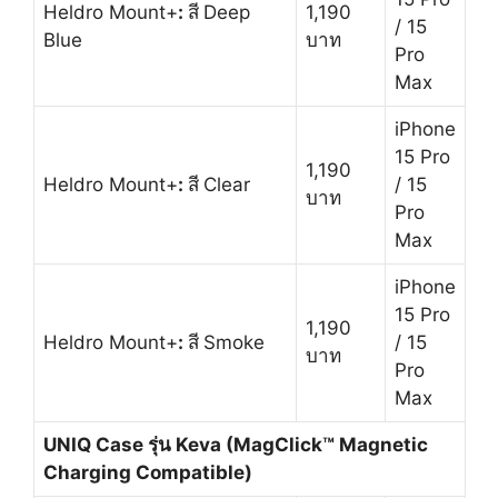
Heldro Mount+
:
สี
Deep
1,190
/ 15
Blue
บาท
Pro
Max
iPhone
15 Pro
1,190
Heldro Mount+
:
สี
Clear
/ 15
บาท
Pro
Max
iPhone
15 Pro
1,190
Heldro Mount+
:
สี
Smoke
/ 15
บาท
Pro
Max
UNIQ Case รุ่น
Keva (MagClick™ Magnetic
Charging Compatible)