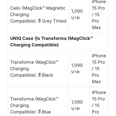
iPhone
Calio (MagClick™ Magnetic
15 Pro
1,090
Charging
/ 15
บาท
Compatible): สี Grey Tinted
Pro
Max
UNIQ Case รุ่น
Transforma (MagClick™
Charging Compatible)
iPhone
Transforma (MagClick™
15 Pro
1,090
Charging
/ 15
บาท
Compatible): สี Black
Pro
Max
iPhone
Transforma (MagClick™
15 Pro
1,090
Charging
/ 15
บาท
Compatible): สี Blue
Pro