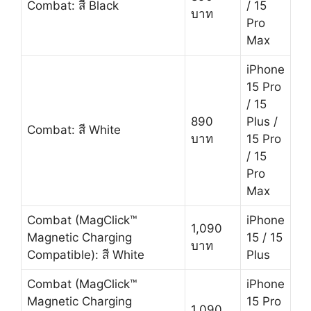
Combat: สี Black
/ 15
บาท
Pro
Max
iPhone
15 Pro
/ 15
890
Plus /
Combat: สี White
บาท
15 Pro
/ 15
Pro
Max
Combat (MagClick™
iPhone
1,090
Magnetic Charging
15 / 15
บาท
Compatible): สี White
Plus
Combat (MagClick™
iPhone
Magnetic Charging
15 Pro
1,090