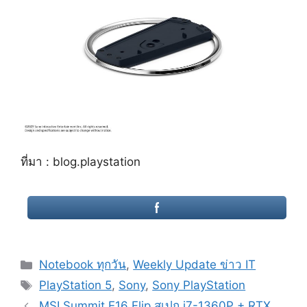
ที่มา : blog.playstation
Categories
Notebook ทุกวัน
,
Weekly Update ข่าว IT
Tags
PlayStation 5
,
Sony
,
Sony PlayStation
Post
MSI Summit E16 Flip สเปก i7-1360P + RTX