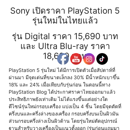
Sony เปิดราคา PlayStation 5
รุ่นใหม่ในไทยแล้ว
รุ่น Digital ราคา 15,690 บาท
และ Ultra Blu-ray ราคา
18,690 บาท
PlayStation 5 รุ่นใหม่ ได้มีการเปิดตัวเมื่อสัปดาห์ที่
ผ่านมา มีจุดเด่นที่ขนาดเล็กลง 30% มีน้ำหนักเบาขึ้น
18% และ 24% เมื่อเทียบกับรุ่นก่อน ในตอนนี้ทาง
PlayStation Blog ได้ประกาศราคาไทยออกมาแล้ว
ประสิทธิภาพยังเท่าเดิม ไม่ได้แรงขึ้นแต่อย่างใด
ดีไซน์รุ่นใหม่กรอบเครื่อง แบ่งเป็น 4 ชิ้น โดยมีจุดตัดที่
ครึ่งบนและครึ่งล่างของเครื่อง กรอบครึ่งบนเป็นผิวมัน
ส่วนกรอบครึ่งล่างเป็นผิวด้าน โดยรุ่นใหม่ตัดอุปกรณ์
ฐานสำหรับวางเครื่องเป็นแนวตั้งออก (รุ่นก่อนแถมมา