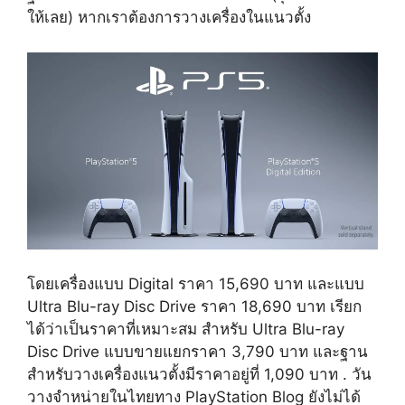
ให้เลย) หากเราต้องการวางเครื่องในแนวตั้ง
โดยเครื่องแบบ Digital ราคา 15,690 บาท และแบบ
Ultra Blu-ray Disc Drive ราคา 18,690 บาท เรียก
ได้ว่าเป็นราคาที่เหมาะสม สำหรับ Ultra Blu-ray
Disc Drive แบบขายแยกราคา 3,790 บาท และฐาน
สำหรับวางเครื่องแนวตั้งมีราคาอยู่ที่ 1,090 บาท . วัน
วางจำหน่ายในไทยทาง PlayStation Blog ยังไม่ได้