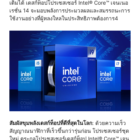
เดิมได้ เดสก์ท็อปโปรเซสเซอร์ Intel® Core™ เจนเนอ
เรชั่น 14 จะมอบพลังการประมวลผลและสมรรถนะการ
ใช้งานอย่างที่ผู้หลงใหลในประสิทธิภาพต้องการ
4
สัมผัสขุมพลังเดสก์ท็อปที่ดีที่สุดในโลก
: ด้วยความเร็ว
สัญญาณนาฬิกาที่เร็วขึ้นกว่ารุ่นก่อน โปรเซสเซอร์ชุด
ใหม่ ตระกูลโปรเซสเซอร์เดสก์ท็อป Intel® Core™ เจน