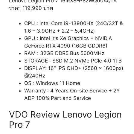
Lenovo Legion Pro 7 16IRX8H-82WQ00AQTA
ราคา 119,990 บาท
CPU : Intel Core i9-13900HX (24C/32T &
1.6 – 3.9GHz + 2.2 – 5.4GHz)
GPU : Intel Iris Xe Graphics + NVIDIA
GeForce RTX 4090 (16GB GDDR6)
RAM : 32GB DDR5 Bus 5600MHz
STORAGE : SSD M.2 NVMe PCIe 4.0 1TB
DISPLAY: 16″ IPS QHD+ (2560 x 1600px)
@240Hz
OS : Windows 11 Home
Warranty : 4 Years On-site Service + 2Y
ADP 100% Part and Service
VDO Review Lenovo Legion
Pro 7