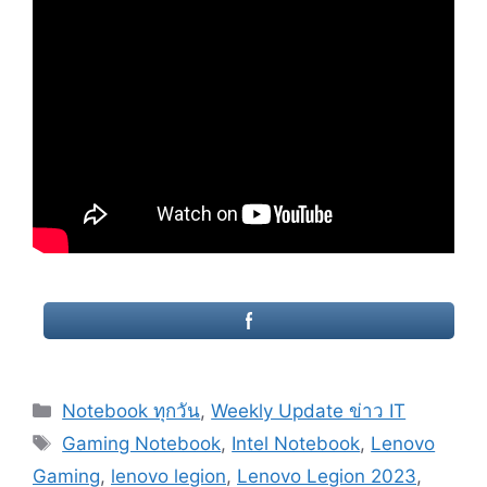
Categories
Notebook ทุกวัน
,
Weekly Update ข่าว IT
Tags
Gaming Notebook
,
Intel Notebook
,
Lenovo
Gaming
,
lenovo legion
,
Lenovo Legion 2023
,