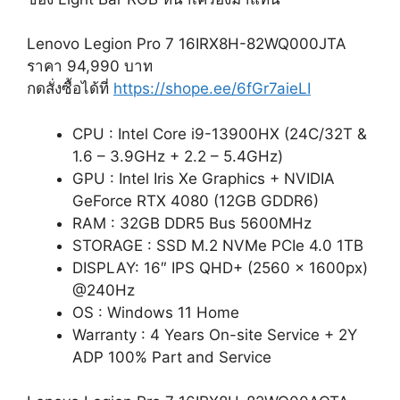
Lenovo Legion Pro 7 16IRX8H-82WQ000JTA
ราคา 94,990 บาท
กดสั่งซื้อได้ที่
https://shope.ee/6fGr7aieLI
CPU : Intel Core i9-13900HX (24C/32T &
1.6 – 3.9GHz + 2.2 – 5.4GHz)
GPU : Intel Iris Xe Graphics + NVIDIA
GeForce RTX 4080 (12GB GDDR6)
RAM : 32GB DDR5 Bus 5600MHz
STORAGE : SSD M.2 NVMe PCIe 4.0 1TB
DISPLAY: 16″ IPS QHD+ (2560 x 1600px)
@240Hz
OS : Windows 11 Home
Warranty : 4 Years On-site Service + 2Y
ADP 100% Part and Service