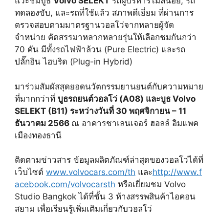
แวะชมบูธ
Volvo SELEKT
รถผู้บริหารไมล์น้อย, รถ
ทดลองขับ, และรถที่ใช้แล้ว สภาพดีเยี่ยม ที่ผ่านการ
ตรวจสอบตามมาตรฐานวอลโว่จากหลายผู้จัด
จำหน่าย คัดสรรมาหลากหลายรุ่นให้เลือกชมกันกว่า
70 คัน มีทั้งรถไฟฟ้าล้วน (Pure Electric) และรถ
ปลั๊กอิน ไฮบริด (Plug-in Hybrid)
มาร่วมสัมผัสสุดยอดนวัตกรรมยานยนต์กับความหมาย
ที่มากกว่าที่
บูธรถยนต์วอลโว่
(A08) และบูธ Volvo
SELEKT (B11) ระหว่างวันที่ 30 พฤศจิกายน
– 11
ธันวาคม 2566
ณ อาคารชาเลนเจอร์ ฮอลล์ อิมแพค
เมืองทองธานี
ติดตามข่าวสาร ข้อมูลผลิตภัณฑ์ล่าสุดของวอลโว่ได้ที่
เว็บไซต์
www.volvocars.com/th
และ
http://www.f
acebook.com/volvocarsth
หรือเยี่ยมชม Volvo
Studio Bangkok ได้ที่ชั้น 3 ห้างสรรพสินค้าไอคอน
สยาม เพื่อเรียนรู้เพิ่มเติมเกี่ยวกับวอลโว่