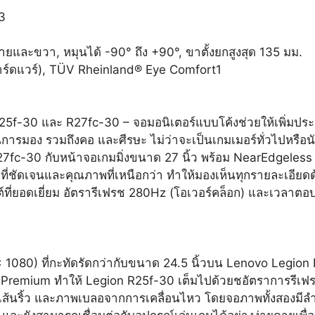
3
้ายและขวา, หมุนได้ -90° ถึง +90°, ขาตั้งยกสูงสุด 135 มม.
ฮาร์ดแวร์), TÜV Rheinland® Eye Comfort1
R25f-30 และ R27fc-30 – จอมอนิเตอร์แบบโค้งช่วยให้เพิ่มป
ยในการมอง รวมถึงคอ และศีรษะ ไม่ว่าจะเป็นเกมเมอร์ทั่วไปหรือ
7fc-30 กับหน้าจอเกมมิ่งขนาด 27 นิ้ว พร้อม NearEdgeless 
ชัดเจนและคุณภาพที่เหนือกว่า ทำให้มองเห็นทุกรายละเอียดด้
ี่ยอดเยี่ยม อัตรารีเฟรช 280Hz (โอเวอร์คล็อก) และเวลาตอบ
080) ที่กะทัดรัดกว่ากับขนาด 24.5 นิ้วบน Lenovo Legion R
emium ทำให้ Legion R25f-30 เต็มไปด้วยชอัตราการรีเฟรชที่ส
เส้นริ้ว และภาพเบลอจากการเคลื่อนไหว โดยจอภาพทั้งสองมีลำ