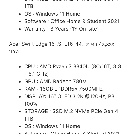
1TB
OS : Windows 11 Home
Software : Office Home & Student 2021
Warranty : 3 Years (1Y On-site)
Acer Swift Edge 16 (SFE16-44) ราคา 4x,xxx
บาท
CPU : AMD Ryzen 7 8840U (8C/16T, 3.3
– 5.1 GHz)
GPU : AMD Radeon 780M
RAM : 16GB LPDDR5x 7500MHz
DISPLAY: 16″ OLED 3.2K @120Hz, P3
100%
STORAGE : SSD M.2 NVMe PCIe Gen 4
1TB
OS : Windows 11 Home
Software : Office Home & Student 2021