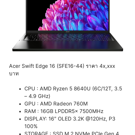
Acer Swift Edge 16 (SFE16-44) ราคา 4x,xxx
บาท
CPU : AMD Ryzen 5 8640U (6C/12T, 3.5
– 4.9 GHz)
GPU : AMD Radeon 760M
RAM : 16GB LPDDR5x 7500MHz
DISPLAY: 16″ OLED 3.2K @120Hz, P3
100%
STORAGE : SSD M.2 NVMe PCIe Gen 4