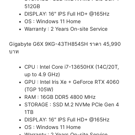
512GB
DISPLAY: 16″ IPS Full HD+ @165Hz
OS : Windows 11 Home
Warranty : 2 Years On-site Service
Gigabyte G6X 9KG-43TH854SH ราคา 45,990
บาท
CPU : Intel Core i7-13650HX (14C/20T,
up to 4.9 GHz)
GPU : Intel Iris Xe + GeForce RTX 4060
(TGP 105W)
RAM : 16GB DDR5 4800 MHz
STORAGE : SSD M.2 NVMe PCIe Gen 4
1TB
DISPLAY: 16″ IPS Full HD+ @165Hz
OS : Windows 11 Home
Warranty : 2 Years On-site Service