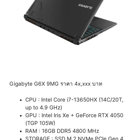
Gigabyte G6X 9MG ราคา 4x,xxx บาท
CPU : Intel Core i7-13650HX (14C/20T,
up to 4.9 GHz)
GPU : Intel Iris Xe + GeForce RTX 4050
(TGP 105W)
RAM : 16GB DDR5 4800 MHz
STORAGE : SSD M.2 NVMe PCIe Gen 4