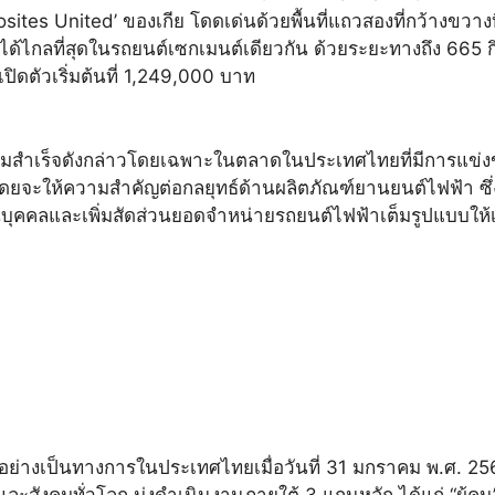
tes United’ ของเกีย โดดเด่นด้วยพื้นที่แถวสองที่กว้างขวาง
ี่ได้ไกลที่สุดในรถยนต์เซกเมนต์เดียวกัน ด้วยระยะทางถึง 
ิดตัวเริ่มต้นที่ 1,249,000 บาท
วามสำเร็จดังกล่าวโดยเฉพาะในตลาดในประเทศไทยที่มีการแข่งขัน
ะให้ความสำคัญต่อกลยุทธ์ด้านผลิตภัณฑ์ยานยนต์ไฟฟ้า ซึ่งเป็
นบุคคลและเพิ่มสัดส่วนยอดจำหน่ายรถยนต์ไฟฟ้าเต็มรูปแบบให
งขึ้นอย่างเป็นทางการในประเทศไทยเมื่อวันที่ 31 มกราคม พ.ศ.
ุมชน และสังคมทั่วโลก มุ่งดำเนินงานภายใต้ 3 แกนหลัก ได้แก่ “