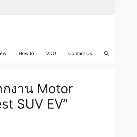
iew
How to
VDO
Contact Us
จากงาน Motor
est SUV EV”