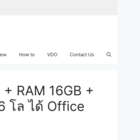
iew
How to
VDO
Contact Us
U + RAM 16GB +
 โล ได้ Office