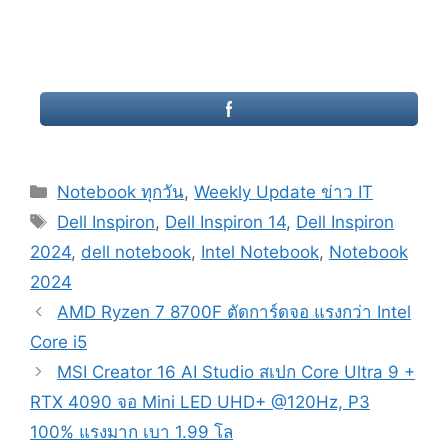
Categories
Notebook ทุกวัน
,
Weekly Update ข่าว IT
Tags
Dell Inspiron
,
Dell Inspiron 14
,
Dell Inspiron
2024
,
dell notebook
,
Intel Notebook
,
Notebook
2024
Post
AMD Ryzen 7 8700F ตัดการ์ดจอ แรงกว่า Intel
navigation
Core i5
MSI Creator 16 AI Studio สเปก Core Ultra 9 +
RTX 4090 จอ Mini LED UHD+ @120Hz, P3
100% แรงมาก เบา 1.99 โล