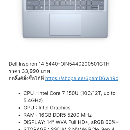
Dell Inspiron 14 5440-OIN5440200501GTH
ราคา 33,990 บาท
กดลิ้งค์สั่งซื้อได้ที่
https://shope.ee/6pemD6wn9c
CPU : Intel Core 7 150U (10C/12T, up to
5.4GHz)
GPU : Intel Graphics
RAM : 16GB DDR5 5200 MHz
DISPLAY: 14″ WVA Full HD+, sRGB 60%~
STORAGE : SSD M.2 NVMe PCIe Gen 4