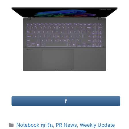
Categories
Notebook ทุกวัน
,
PR News
,
Weekly Update