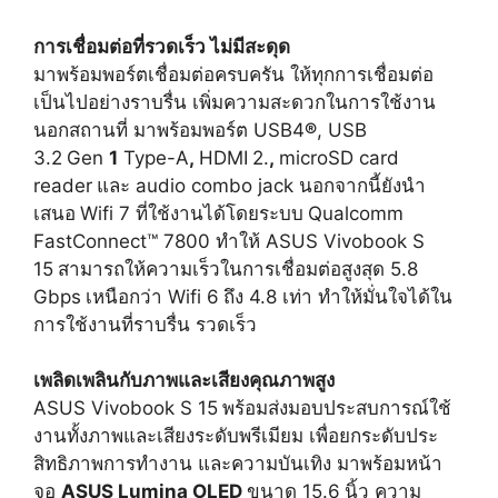
การเชื่อมต่อที่รวดเร็ว ไม่มีสะดุด
มาพร้อมพอร์ตเชื่อมต่อครบครัน ให้ทุกการเชื่อมต่อ
เป็นไปอย่
างราบรื่น เพิ่มความสะดวกในการใช้
งาน
นอกสถานที่ มาพร้อมพอร์ต USB4
®
, USB
3.2
Gen
1
Type-A
,
HDMI
2.
,
microSD card
reader
และ audio combo jack นอกจากนี้ยังนำ
เสนอ
Wifi 7 ที่ใช้งานได้โดยระบบ
Qualcomm
FastConnect™ 7800 ทำให้ ASUS Vivobook S
15
สามารถให้ความเร็วในการเชื่อมต่
อสูงสุด 5.8
Gbps
เหนือกว่า Wifi 6
ถึง 4.8 เท่า ทำให้มั่นใจได้ใน
การใช้งานที่
ราบรื่น รวดเร็ว
เพลิดเพลินกับภาพและเสียงคุ
ณภาพสูง
ASUS Vivobook S 15
พร้อมส่งมอบประสบการณ์ใช้
งานทั้
งภาพและเสียงระดับพรีเมียม เพื่อยกระดับประ
สิทธิ
ภาพการทำงาน และความบันเทิง มาพร้อมหน้า
จอ
ASUS Lumina OLED
ขนาด 15.6
นิ้ว ความ