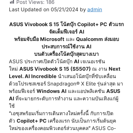
Post Views:
186
Last Updated on 05/21/2024 by
admin
ASUS Vivobook S 15 โน้ตบุ๊ก Copilot+ PC
ตัวแรก
จัดเต็มฟีเจอร์
AI
พร้อมจับมือ Microsoft
และ
Qualcomm ส่งมอบ
ประสบการณ์ใช้งาน
AI
บนตัวเครื่องโน้ตบุ๊กสุดบางเบา
ASUS ประกาศเปิดตัวโน้ตบุ๊ก
AI
เจเนอเรชัน
ใหม่
ASUS Vivobook S 15 (S5507)
ณ งาน
Next
Level. AI Incredible
นำเสนอโน้ตบุ๊กที่ขั
บเคลื่อน
ด้วยโปรเซสเซอร์
Snapdragon® X Elite
รุ่นล่าสุด มา
พร้อมฟีเจอร์
Windows AI
และแอปพลิเคชัน
ASUS
AI
ที่จะมายกระดับการทำงาน และความบันเทิงแก่ผู้
ใช้
“
เอซุสพร้อมเริ่มการเดินทางใหม่
ครั้งนี้ กับการเปิด
ตัว
Copilot+ PC
เครื่องแรก นับเป็นการเริ่มต้นยุค
ใหม่
ของเครื่องคอมพิวเตอร์ส่วนบุคคล
”
ASUS Co-