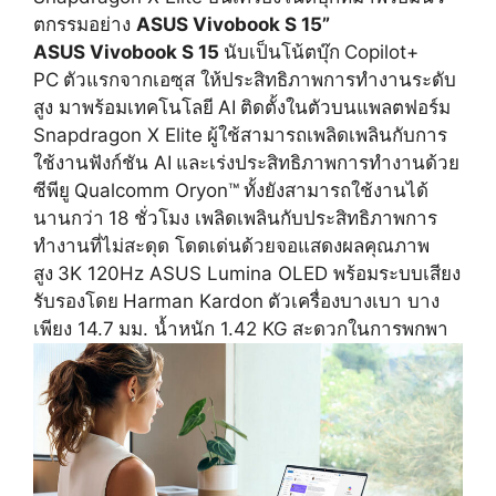
ตกรรมอย่าง
ASUS Vivobook S 15”
ASUS Vivobook S 15
นับเป็นโน้ตบุ๊ก
Copilot+
PC
ตัวแรกจากเอซุส ให้ประสิทธิภาพการทำงานระดับ
สูง มาพร้อมเทคโนโลยี
AI
ติดตั้งในตัวบนแพลตฟอร์ม
Snapdragon X Elite
ผู้ใช้สามารถเพลิดเพลินกั
บการ
ใช้งานฟังก์ชัน AI
และเร่งประสิทธิภาพการทำงานด้
วย
ซีพียู
Qualcomm Oryon™
ทั้งยังสามารถใช้งานได้
นานกว่า
18 ชั่วโมง เพลิดเพลินกับประสิทธิ
ภาพการ
ทำงานที่ไม่สะดุด โดดเด่นด้วยจอแสดงผลคุณภาพ
สูง
3K 120Hz ASUS Lumina OLED พร้อมระบบเสียง
รับรองโดย
Harman Kardon
ตัวเครื่องบางเบา บาง
เพียง 14.7
มม. น้ำหนัก 1.42 KG
สะดวกในการพกพา