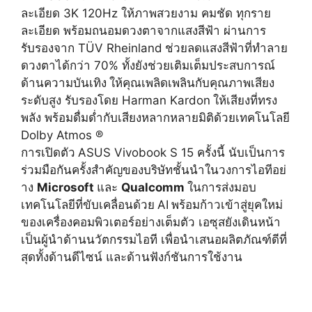
ละเอียด 3K 120Hz ให้ภาพสวยงาม คมชัด ทุกราย
ละเอียด พร้อมถนอมดวงตาจากแสงสีฟ้า ผ่านการ
รับรองจาก TÜV Rheinland
ช่วยลดแสงสีฟ้าที่ทำลาย
ดวงตาได้
กว่า 70% ทั้งยังช่วยเติมเต็มประสบการณ์
ด้านความบันเทิง
ให้คุณเพลิดเพลินกับคุณภาพเสี
ยง
ระดับสูง รับรองโดย Harman Kardon
ให้เสียงที่ทรง
พลัง พร้อมดื่มด่ำกับเสียงหลากหลายมิ
ติด้วยเทคโนโลยี
Dolby Atmos ®
การเปิดตัว
ASUS Vivobook S 15 ครั้งนี้ นับเป็นการ
ร่วมมือกันครั้งสำคั
ญของบริษัทชั้นนำในวงการไอทีอย่
าง
Microsoft
และ
Qualcomm
ในการส่งมอบ
เทคโนโลยีที่ขับเคลื่
อนด้วย
AI
พร้อมก้าวเข้าสู่ยุคใหม่
ของเครื่
องคอมพิวเตอร์อย่างเต็มตัว เอซุสยังเดินหน้า
เป็นผู้นำด้
านนวัตกรรมไอที เพื่อนำเสนอผลิตภัณฑ์ดีที่
สุดทั้
งด้านดีไซน์ และด้านฟังก์ชันการใช้งาน