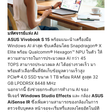
มหัศจรรย์แห่ง AI
ASUS
Vivobook S 15
พร้อมแนะนำเครื่องมือ
Windows AI
ล่าสุด ขับเคลื่อนโดย
Snapdragon® X
Elite
พร้อม Qualcomm® Hexagon™ NPU
ในตัว ให้
ความสามารถในการประมวลผล AI กว่า 45
TOPS
สามารถประมวลผล AI
ได้อย่างรวดเร็ว มา
พร้อมตัวเลือกพื้นที่จัดเก็
บข้อมูลความเร็วสูง
PCIe
®
4.0
SSD
ขนาด 1 TB
พร้อม
RAM สูงสุด 32
GB
LPDDR5X
8448 MHz
นอกจากนี้ ยังช่วยยกระดับการทำงาน
AI
ของ
ฟีเจอร์
Windows Studio Effects
และ
กล้อง
ASUS
AiSense IR
ซึ่งเพิ่มความสามารถของกล้
องในการ
ตรวจจับบุคคล หน้าจอจะเริ่มหรี่แสงลงโดยอั
ตโนมัติ