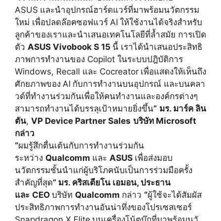
ASUS
และนำอุปกรณ์ฮาร์ดแวร์ที่มาพร้
อมนวัตกรรม
ใหม่ เพื่อปลดล๊อคซอฟแวร์
AI
ให้ใช้งานได้จริงสำหรับ
ลูกค้
าของเราและนำเสนอเทคโนโลยีที่ล้ำ
สมัย การเปิด
ตัว
ASUS Vivobook S 15
นี้ เราได้นำเสนอประสิทธิ
ภาพการทำงานของ Copilot ในระบบปฎิบัติการ
Windows, Recall และ Cocreator
เพื่อแสดงให้เห็นถึง
ศักยภาพของ
AI
กับการทำงานบนอุปกรณ์ และบนคลา
วด์ที่ทำงานร่วมกันเพื่
อให้คนทำงานและองค์กรต่างๆ
สามารถทำงานได้บรรลุเป้าหมายยิ่
งขึ้น
”
มร. มาร์ค ลิน
ตัน
,
VP Device Partner Sales
บริษัท Microsoft
กล่าว
“
ผมรู้สึกตื่นเต้นกับการทำงานร่
วมกัน
ระหว่าง
Qualcomm
และ
ASUS
เพื่อส่งมอบ
นวัตกรรมชั้นนำแก่ผู้
บริโภคนับเป็นการร่วมมือครั้
ง
สำคัญที่สุด
” มร. คริสเตียโน เอมอน, ประธาน
และ
CEO
บริษัท
Qualcomm
กล่าว
“
ผู้ใช้จะได้สัมผัส
ประสิทธิ
ภาพการทำงานอันน่าทึ่
งของโปรเซสเซอร์
Snapdragon X Elite
บนเครื่องโน้ตบุ๊กที่มาพร้อมนวั