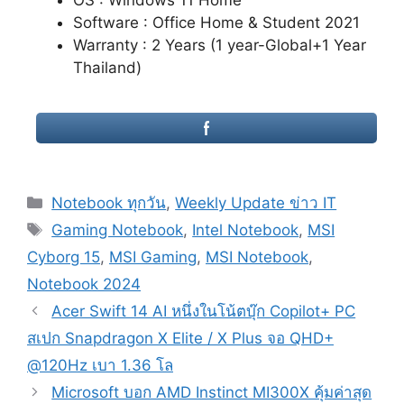
Software : Office Home & Student 2021
Warranty : 2 Years (1 year-Global+1 Year
Thailand)
Categories
Notebook ทุกวัน
,
Weekly Update ข่าว IT
Tags
Gaming Notebook
,
Intel Notebook
,
MSI
Cyborg 15
,
MSI Gaming
,
MSI Notebook
,
Notebook 2024
Post
Acer Swift 14 AI หนึ่งในโน้ตบุ๊ก Copilot+ PC
navigation
สเปก Snapdragon X Elite / X Plus จอ QHD+
@120Hz เบา 1.36 โล
Microsoft บอก AMD Instinct MI300X คุ้มค่าสุด