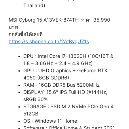
Thailand)
MSI Cyborg 15 A13VEK-874TH ราคา 35,990
บาท
กดสั่งซื้อได้เลยที่
https://s.shopee.co.th/2AtBvqU71s
CPU : Intel Core i7-13620H (10C/16T &
1.8 – 3.6GHz + 2.4 – 4.9 GHz)
GPU : UHD Graphics + GeForce RTX
4050 (6GB GDDR6)
RAM : 16GB DDR5 Bus 5200MHz
DISPLAY: 15.6″ IPS Full HD @144Hz,
sRGB 60%
STORAGE : SSD M.2 NVMe PCIe Gen 4
512GB
OS : Windows 11 Home
Software : Office Home & Student 2021