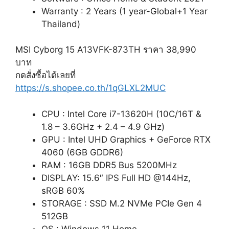
Warranty : 2 Years (1 year-Global+1 Year
Thailand)
MSI Cyborg 15 A13VFK-873TH ราคา 38,990
บาท
กดสั่งซื้อได้เลยที่
https://s.shopee.co.th/1qGLXL2MUC
CPU : Intel Core i7-13620H (10C/16T &
1.8 – 3.6GHz + 2.4 – 4.9 GHz)
GPU : Intel UHD Graphics + GeForce RTX
4060 (6GB GDDR6)
RAM : 16GB DDR5 Bus 5200MHz
DISPLAY: 15.6″ IPS Full HD @144Hz,
sRGB 60%
STORAGE : SSD M.2 NVMe PCIe Gen 4
512GB
OS : Windows 11 Home