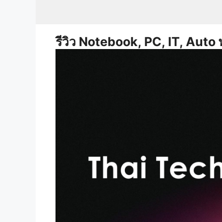
Skip
to
content
รีวิว Notebook, PC, IT, Auto 