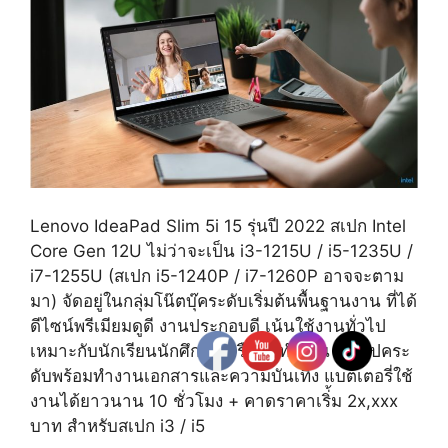
Lenovo IdeaPad Slim 5i 15 รุ่นปี 2022 สเปก Intel
Core Gen 12U ไม่ว่าจะเป็น i3-1215U / i5-1235U /
i7-1255U (สเปก i5-1240P / i7-1260P อาจจะตาม
มา) จัดอยู่ในกลุ่มโน๊ตบุ๊คระดับเริ่มต้นพื้นฐานงาน ที่ได้
ดีไซน์พรีเมียมดูดี งานประกอบดี เน้นใช้งานทั่วไป
เหมาะกับนักเรียนนักศึกษา หรือคนทำงาน ให้สเปคระ
ดับพร้อมทำงานเอกสารและความบันเทิง แบตเตอรี่ใช้
งานได้ยาวนาน 10 ชั่วโมง + คาดราคาเริ่้ม 2x,xxx
บาท สำหรับสเปก i3 / i5