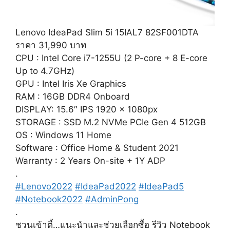
Lenovo IdeaPad Slim 5i 15IAL7 82SF001DTA
ราคา 31,990 บาท
CPU : Intel Core i7-1255U (2 P-core + 8 E-core
Up to 4.7GHz)
GPU : Intel Iris Xe Graphics
RAM : 16GB DDR4 Onboard
DISPLAY: 15.6″ IPS 1920 x 1080px
STORAGE : SSD M.2 NVMe PCIe Gen 4 512GB
OS : Windows 11 Home
Software : Office Home & Student 2021
Warranty : 2 Years On-site + 1Y ADP
.
#Lenovo2022
#IdeaPad2022
#IdeaPad5
#Notebook2022
#AdminPong
.
ชวนเข้าตี้…แนะนำและช่วยเลือกซื้อ รีวิว Notebook