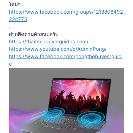
ใหม่ๆ
https://www.facebook.com/groups/1218808492
224775
.
ฝากติดตามด้วยนะครับ
https://thaitechbuyerguides.com/
https://www.youtube.com/c/AdminPong/
https://www.facebook.com/pongthebuyesrguid
e