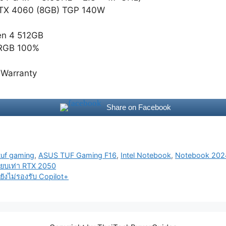
 RTX 4060 (8GB) TGP 140W
en 4 512GB
sRGB 100%
 Warranty
Share on Facebook
tuf gaming
,
ASUS TUF Gaming F16
,
Intel Notebook
,
Notebook 202
ียบเท่า RTX 2050
่ยังไม่รองรับ Copilot+