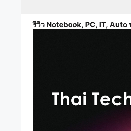
Skip
to
content
รีวิว Notebook, PC, IT, Auto 