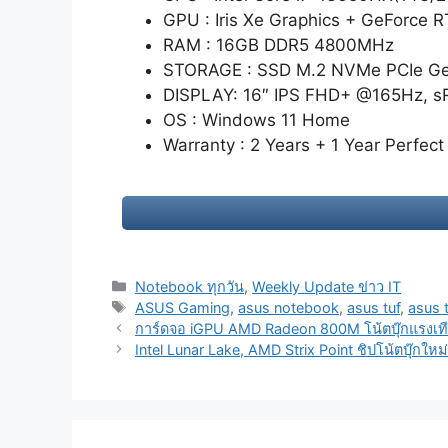
GPU : Iris Xe Graphics + GeForce
RAM : 16GB DDR5 4800MHz
STORAGE : SSD M.2 NVMe PCIe G
DISPLAY: 16″ IPS FHD+ @165Hz, 
OS : Windows 11 Home
Warranty : 2 Years + 1 Year Perfect
Categories
Notebook ทุกวัน
,
Weekly Update ข่าว IT
Tags
ASUS Gaming
,
asus notebook
,
asus tuf
,
asus 
Post
การ์ดจอ iGPU AMD Radeon 800M โน้ตบุ๊กแรงเท
navigation
Intel Lunar Lake, AMD Strix Point ชิปโน้ตบุ๊กใหม