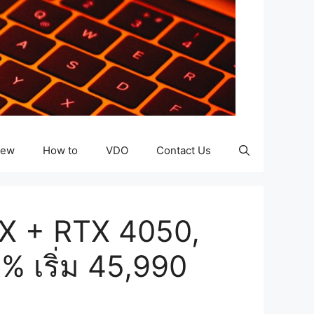
iew
How to
VDO
Contact Us
X + RTX 4050,
 เริ่ม 45,990