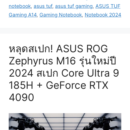
notebook
,
asus tuf
,
asus tuf gaming
,
ASUS TUF
Gaming A14
,
Gaming Notebook
,
Notebook 2024
หลุดสเปก! ASUS ROG
Zephyrus M16 รุ่นใหม่ปี
2024 สเปก Core Ultra 9
185H + GeForce RTX
4090