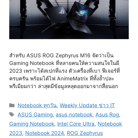
สำหรับ ASUS ROG Zephyrus M16 จัดว่าเป็น
Gaming Notebook ที่หลายคนให้ความสนใจในผี
2023 เพราะได้สเปกที่แรง ตัวเครื่องที่เบา ฟีเจอร์ที่
ครบครัน พร้อมได้ไฟ AnimeMatrix ที่ทั้งล้ำปละ
พรีเมียมกว่า ล่าสุดมีข้อมูลหลุดออกมาจากสื่อนอก
Categories
Notebook ทุกวัน
,
Weekly Update ข่าว IT
Tags
ASUS Gaming
,
asus notebook
,
Asus Rog
,
Gaming Notebook
,
Intel Core Ultra
,
Notebook
2023
,
Notebook 2024
,
ROG Zephyrus