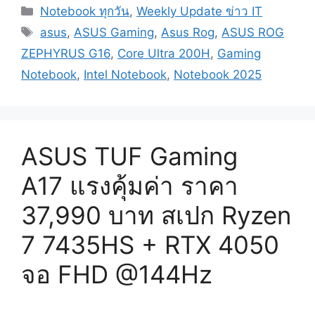
Categories
Notebook ทุกวัน
,
Weekly Update ข่าว IT
Tags
asus
,
ASUS Gaming
,
Asus Rog
,
ASUS ROG
ZEPHYRUS G16
,
Core Ultra 200H
,
Gaming
Notebook
,
Intel Notebook
,
Notebook 2025
ASUS TUF Gaming
A17 แรงคุ้มค่า ราคา
37,990 บาท สเปก Ryzen
7 7435HS + RTX 4050
จอ FHD @144Hz