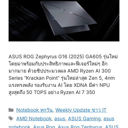
ASUS ROG Zephyrus G16 (2025) GA605 รุ่นใหม่
โดยมาพร้อมกับประสิทธิภาพและฟีเจอร์ใหม่ๆ อีก
มากมาย ด้วยชิปประมวลผล AMD Ryzen AI 300
Series “Krackan Point” รุ่นใหม่ล่าสุด Zen 5, 4nm
แรงทรงพลัง รองรับงาน AI โดย XDNA มีค่า NPU
สูงสุดถึง 50 TOPS อย่าง Ryzen AI 7 350
Categories
Notebook ทุกวัน
,
Weekly Update ข่าว IT
Tags
AMD Notebook
,
asus
,
ASUS Gaming
,
asus
notebook
,
Asus Rog
,
Asus Rog Zephyrus
,
ASUS