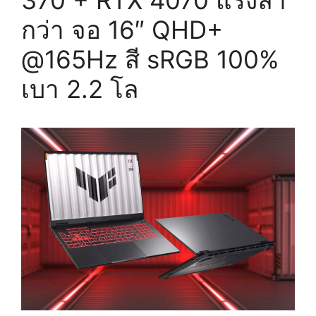
370 + RTX 4070 แรงล้ำ
กว่า จอ 16″ QHD+
@165Hz สี sRGB 100%
เบา 2.2 โล