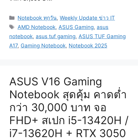
Categories
Notebook ทุกวัน
,
Weekly Update ข่าว IT
Tags
AMD Notebook
,
ASUS Gaming
,
asus
notebook
,
asus tuf gaming
,
ASUS TUF Gaming
A17
,
Gaming Notebook
,
Notebook 2025
ASUS V16 Gaming
Notebook สุดคุ้ม คาดต่ำ
กว่า 30,000 บาท จอ
FHD+ สเปก i5-13420H /
i7-13620H + RTX 3050