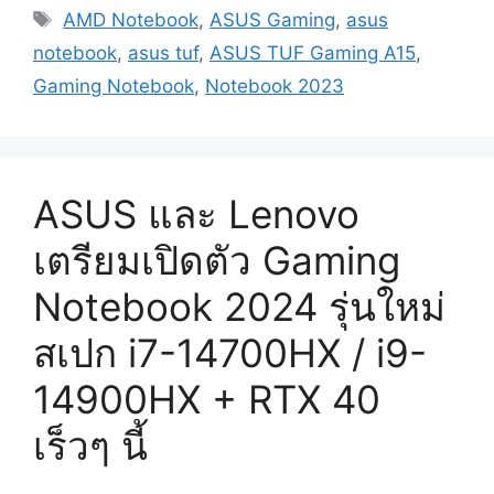
Tags
ปรับ
AMD Notebook
,
ASUS Gaming
,
asus
ราคา
notebook
,
asus tuf
,
ASUS TUF Gaming A15
,
ถูก
Gaming Notebook
,
Notebook 2023
ลง
เริ่ม
34,990
บาท
ASUS และ Lenovo
สเปก
Ryzen
เตรียมเปิดตัว Gaming
7000HS
+
Notebook 2024 รุ่นใหม่
RTX
สเปก i7-14700HX / i9-
4050
/
14900HX + RTX 40
4060
/
เร็วๆ นี้
4070
แรง