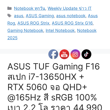
Categories
Notebook ทุกวัน
,
Weekly Update ข่าว IT
Tags
asus
,
ASUS Gaming
,
asus notebook
,
Asus
Rog
,
ASUS ROG Strix
,
ASUS ROG Strix G16
,
Gaming Notebook
,
Intel Notebook
,
Notebook
2025
ASUS TUF Gaming F16
สเปก i7-13650HX +
RTX 5060 จอ QHD+
@165Hz สี sRGB 100%
เบา 2.2 โล ราคา 44,990