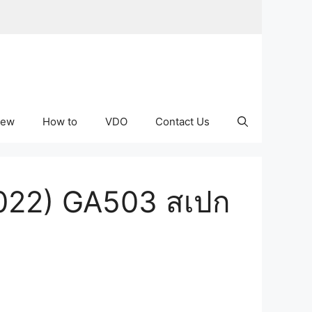
iew
How to
VDO
Contact Us
2022) GA503 สเปก