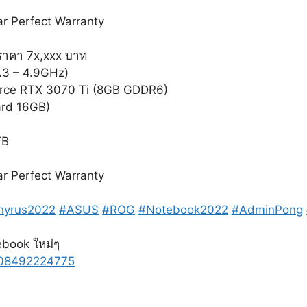
ar Perfect Warranty
าคา 7x,xxx บาท
.3 – 4.9GHz)
rce RTX 3070 Ti (8GB GDDR6)
rd 16GB)
TB
ar Perfect Warranty
yrus2022
#ASUS
#ROG
#Notebook2022
#AdminPong
ebook ใหม่ๆ
808492224775