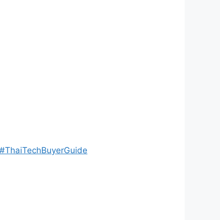
#ThaiTechBuyerGuide