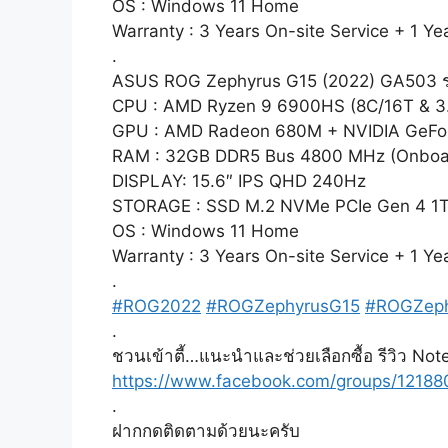
OS : Windows 11 Home
Warranty : 3 Years On-site Service + 1 Ye
.
ASUS ROG Zephyrus G15 (2022) GA503 ร
CPU : AMD Ryzen 9 6900HS (8C/16T & 3
GPU : AMD Radeon 680M + NVIDIA GeFo
RAM : 32GB DDR5 Bus 4800 MHz (Onboa
DISPLAY: 15.6″ IPS QHD 240Hz
STORAGE : SSD M.2 NVMe PCIe Gen 4 1
OS : Windows 11 Home
Warranty : 3 Years On-site Service + 1 Ye
.
#ROG2022
#ROGZephyrusG15
#ROGZeph
.
ชวนเข้าตี้…แนะนำและช่วยเลือกซื้อ รีวิว Not
https://www.facebook.com/groups/1218
.
ฝากกดติดตามด้วยนะครับ