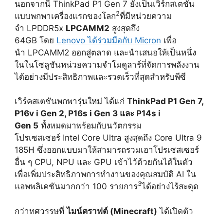
นอกจากนี้ ThinkPad P1 Gen 7 ยังเป็นเวิร์กสเตชัน
2
แบบพกพาเครื่องแรกของโลก
ที่มีหน่วยความ
จำ LPDDR5x
LPCAMM2
สูงสุดถึง
64GB โดย
Lenovo ได้ร่วมมือกับ Micron
เพื่อ
นำ LPCAMM2 ออกสู่ตลาด และนำเสนอให้เป็นหนึ่ง
ในในโซลูชันหน่วยความจำโมดูลาร์ที่จัดการพลังงาน
ได้อย่างมีประสิทธิภาพและรวดเร็วที่สุดสำหรับพีซี
เวิร์คสเตชันพกพารุ่นใหม่ ได้แก่
ThinkPad P1 Gen 7,
P16v i Gen 2, P16s i Gen 3 และ P14s i
Gen 5
ทั้งหมดมาพร้อมกับนวัตกรรม
โปรเซสเซอร์ Intel Core Ultra สูงสุดถึง Core Ultra 9
185H ซึ่งออกแบบมาให้สามารถรวมเอาโปรเซสเซอร์
อื่น ๆ CPU, NPU และ GPU เข้าไว้ด้วยกันได้ในตัว
เพื่อเพิ่มประสิทธิภาพการทำงานของคุณสมบัติ AI ใน
3
แอพพลิเคชันมากกว่า 100 รายการ
ได้อย่างไร้สะดุด
กว่าทศวรรษที่
ไมน์คราฟต์ (
Minecraft)
ได้เปิดตัว