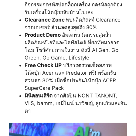
กิจกรรมกดรหัสปลดล็อกเครื่อง กดรหัสถูกต้อง
รับเครื่องโน้ตบุ๊กกลับบ้านไปเลย
Clearance Zone
พบผลิตภัณฑ์ Clearance
จากเอเซอร์ ส่วนลดสูงสุดถึง 80%
Product Demo
อัพเดทนวัตกรรมสุดล้ำ
ผลิตภัณฑ์ไอทีและไลฟ์สไตล์ ที่ยกทัพมาอวด
โฉม โชว์ศักยภาพในงาน ดังนี้ AI Gen, Go
Green, Go Game, Lifestyle
Free Check UP
บริการตรวจเช็คสภาพ
โน้ตบุ๊ก Acer และ Predator ฟรี! พร้อมรับ
ส่วนลด 30% เมื่อซื้อประกันโน้ตบุ๊ก ACER
SuperCare Pack
มินิคอนเสิร์ต
จากศิลปิน NONT TANONT,
VIIS, bamm, เจมีไนน์ นรวิชญ์, ลูกแก้วและอัน
ดา