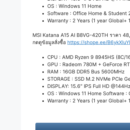
OS : Windows 11 Home
Software : Office Home & Student 
Warranty : 2 Years (1 year Global+ 
MSI Katana A15 AI B8VG-420TH ราคา 48
กดดูข้อมูลสั่งซื้อ
https://shope.ee/B6ykXlu
CPU : AMD Ryzen 9 8945HS (8C/16T
GPU : Radeom 780M + GeForce R
RAM : 16GB DDR5 Bus 5600MHz
STORAGE : SSD M.2 NVMe PCIe Ge
DISPLAY: 15.6″ IPS Full HD @144H
OS : Windows 11 Home Software : 
Warranty : 2 Years (1 year Global+ 