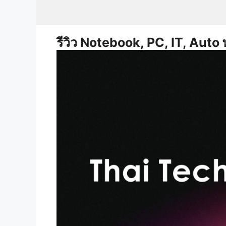
Skip
to
content
รีวิว Notebook, PC, IT, Auto 