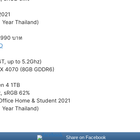
2021
1 Year Thailand)
,990 บาท
YD
, up to 5.2Ghz)
TX 4070 (8GB GDDR6)
n 4 1TB
z, sRGB 62%
Office Home & Student 2021
1 Year Thailand)
Share on Facebook