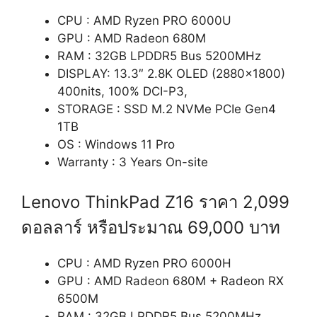
CPU : AMD Ryzen PRO 6000U
GPU : AMD Radeon 680M
RAM : 32GB LPDDR5 Bus 5200MHz
DISPLAY: 13.3″ 2.8K OLED (2880×1800)
400nits, 100% DCI-P3,
STORAGE : SSD M.2 NVMe PCIe Gen4
1TB
OS : Windows 11 Pro
Warranty : 3 Years On-site
Lenovo ThinkPad Z16 ราคา 2,099
ดอลลาร์ หรือประมาณ 69,000 บาท
CPU : AMD Ryzen PRO 6000H
GPU : AMD Radeon 680M + Radeon RX
6500M
RAM : 32GB LPDDR5 Bus 5200MHz