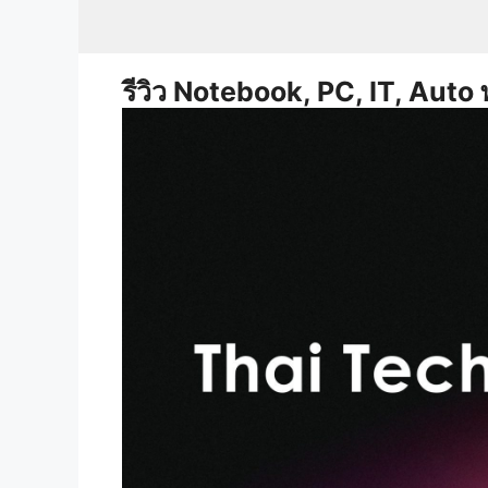
Skip
to
content
รีวิว Notebook, PC, IT, Auto 