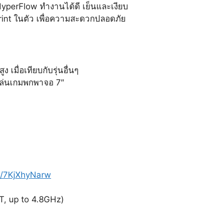
perFlow ทำงานได้ดี เย็นและเงียบ
rint ในตัว เพื่อความสะดวกปลอดภัย
 เมื่อเทียบกับรุ่นอื่นๆ
องเล่นเกมพกพาจอ 7″
th/7KjXhyNarw
T, up to 4.8GHz)