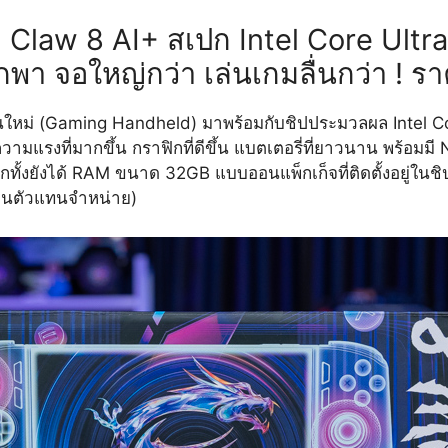
SI Claw 8 AI+ สเปก Intel Core Ultr
พกพา จอใหญ่กว่า เล่นเกมลื่นกว่า ! 
รุ่นใหม่ (Gaming Handheld) มาพร้อมกับชิปประมวลผล Intel 
ความแรงที่มากขึ้น กราฟิกที่ดีขึ้น แบตเตอรี่ที่ยาวนาน พร้อมม
อีกทั้งยังได้ RAM ขนาด 32GB แบบออนแพ็กเก็จที่ติดตั้งอยู่ใน
านตัวแทนจำหน่าย)